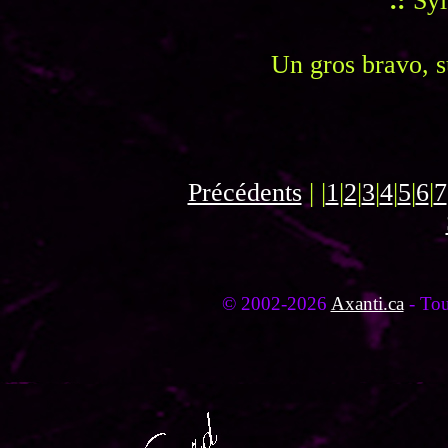
.:
Syl
Un gros bravo, s
Précédents
| |
1
|
2
|
3
|
4
|
5
|
6
|
7
© 2002-2026
Axanti.ca
- Tou