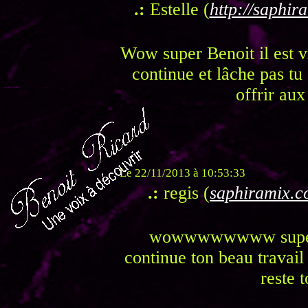
.:
Estelle (
http://saphir
Wow super Benoit il est vr
continue et lâche pas tu 
offrir aux
Le 22/11/2013 à 10:53:33
.:
regis (
saphiramix.
wowwwwwwww super d
continue ton beau travail
reste 