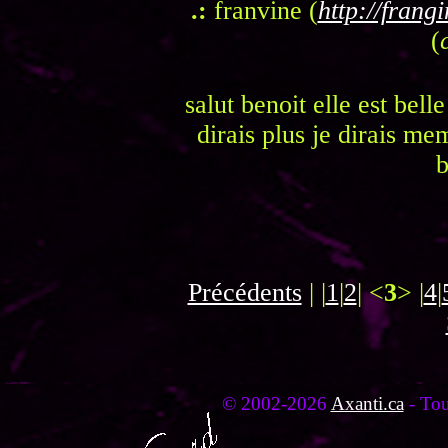
.:
franvine (
http://fran
(
salut benoit elle est bell
dirais plus je dirais me
b
Précédents
| |
1
|
2
| <
3
> |
4
|
© 2002-2026
Axanti.ca
- Tou