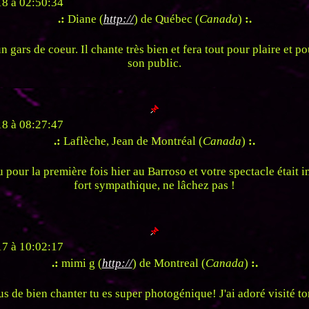
8 à 02:50:34
.:
Diane (
http://
) de Québec (
Canada
)
:.
n gars de coeur. Il chante très bien et fera tout pour plaire et po
son public.
8 à 08:27:47
.:
Laflèche, Jean de Montréal (
Canada
)
:.
u pour la première fois hier au Barroso et votre spectacle était 
fort sympathique, ne lâchez pas !
7 à 10:02:17
.:
mimi g (
http://
) de Montreal (
Canada
)
:.
us de bien chanter tu es super photogénique! J'ai adoré visité ton