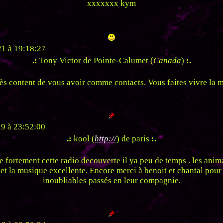
xxxxxxx kym
1 à 19:18:27
.:
Tony Victor de Pointe-Calumet (
Canada
)
:.
rès content de vous avoir comme contacts. Vous faites vivre la 
9 à 23:52:00
.:
kool (
http://
) de paris
:.
le fortement cette radio decouverte il ya peu de temps . les anim
et la musique excellente. Encore merci à benoit et chantal pou
inoubliables passés en leur compagnie.