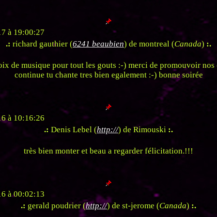
7 à 19:00:27
.:
richard gauthier (
6241 beaubien
) de montreal (
Canada
)
:.
oix de musique pour tout les gouts :-) merci de promouvoir nos
continue tu chante tres bien egalement :-) bonne soirée
6 à 10:16:26
.:
Denis Lebel (
http://
) de Rimouski
:.
très bien monter et beau a regarder félicitation.!!!
6 à 00:02:13
.:
gerald poudrier (
http://
) de st-jerome (
Canada
)
:.