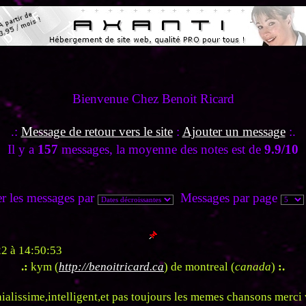
Bienvenue Chez Benoit Ricard
.:
Message de retour vers le site
:
Ajouter un message
:.
Il y a
157
messages, la moyenne des notes est de
9.9/10
r les messages par
Messages par page
2 à 14:50:53
.:
kym (
http://benoitricard.ca
) de montreal (
canada
)
:.
ialissime,intelligent,et pas toujours les memes chansons merci